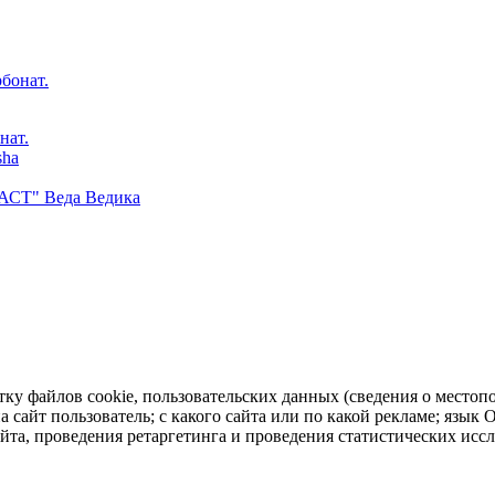
нат.
sha
ФАСТ" Веда Ведика
тку файлов cookie, пользовательских данных (сведения о местопо
а сайт пользователь; с какого сайта или по какой рекламе; язык
айта, проведения ретаргетинга и проведения статистических исс