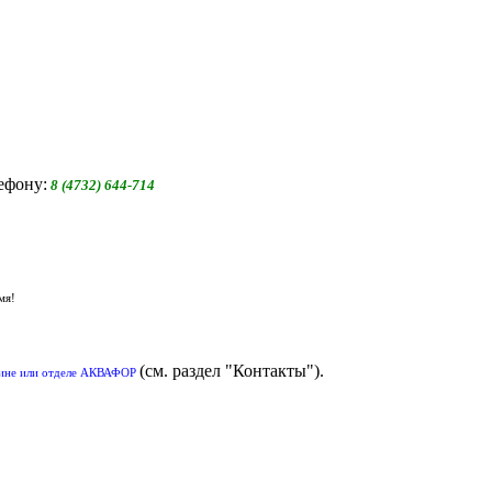
ефону:
8 (4732) 644-714
мя!
(см. раздел "Контакты").
азине или отделе АКВАФОР