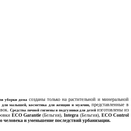
созданы только на растительной и минеральной
ля уборки дома
представленные в
 для малышей, косметика для женщин и мужчин,
авок.
изготовлены из
Средства личной гигиены и подгузники для детей
ировки
ECO Garantie
(Бельгия),
Integra
(Бельгия),
ECO Control
о человека и уменьшение последствий урбанизации.