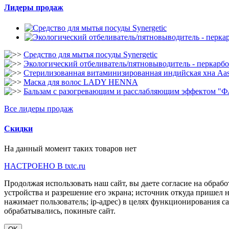
Лидеры продаж
Средство для мытья посуды Synergetic
Экологический отбеливатель/пятновыводитель - перкарбо
Стерилизованная витаминизированная индийская хна Aa
Маска для волос LADY HENNA
Бальзам с разогревающим и расслабляющим эффектом "
Все лидеры продаж
Скидки
На данный момент таких товаров нет
HACTPOEHO B txtc.ru
Продолжая использовать наш сайт, вы даете согласие на обрабо
устройства и разрешение его экрана; источник откуда пришел н
нажимает пользователь; ip-адрес) в целях функционирования с
обрабатывались, покиньте сайт.