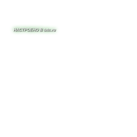
HACTPOEHO B txtc.ru