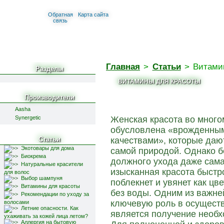
Обратная
Карта сайта
связь
Главная
>
Статьи
>
Витами
Разделы
ВИТАМИНЫ ДЛЯ КРАСОТЫ
Производители
Aasha
Synergetic
Женская красота во много
обусловлена «врожденны
Статьи
качествами», которые даю
Экотовары для дома
самой природой. Однако б
Биокрема
должного ухода даже сам
Натуральные красители
изысканная красота быстр
для волос
Выбор шампуня
поблекнет и увянет как цве
Витамины для красоты
без воды. Одним из важн
Рекомендации по уходу за
ключевую роль в осуществ
волосами
Летние опасности. Как
является получение необх
ухаживать за кожей лица летом?
Аллергия на бытовую