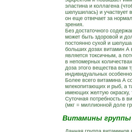
эластина и коллагена (что
шелушилась) и участвует в
он еще отвечает за норма
зрения.
Без достаточного содерж
может быть здоровой и дол
постоянно сухой и шелушащ
больших дозах витамин А в
является токсичным, а по
в непомерных количествах,
доза этого вещества вам т
индивидуальных особенно
Более всего витамина А с
млекопитающих и рыб, а т
имеющих желтую окраску, т
Суточная потребность в ви
(мкг = миллионной доле г
Витамины группы
Данная группа витаминов 