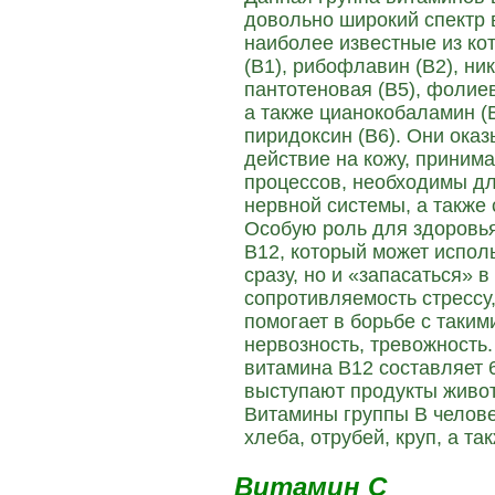
довольно широкий спектр 
наиболее известные из ко
(В1), рибофлавин (В2), ник
пантотеновая (В5), фолиев
а также цианокобаламин (В
пиридоксин (В6). Они ока
действие на кожу, приним
процессов, необходимы д
нервной системы, а также
Особую роль для здоровья
В12, который может испол
сразу, но и «запасаться» 
сопротивляемость стрессу
помогает в борьбе с таким
нервозность, тревожность
витамина В12 составляет 
выступают продукты живо
Витамины группы В челове
хлеба, отрубей, круп, а та
Витамин С