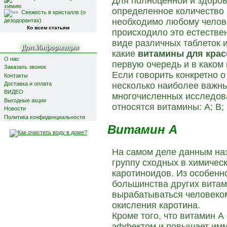
Для полноценной и здоров
химию
определенное количество
Свежесть в кристалле (о
необходимо любому челове
дезодорантах)
Ко всем статьям
происходило это естествен
виде различных таблеток и
Доп.Информация
какие
витамины для кра
О нас
первую очередь и в каком
Заказать звонок
Если говорить конкретно о
Контакты
Доставка и оплата
несколько наиболее важны
ВИДЕО
многочисленных исследова
Выгодные акции
относятся витамины: А; B; С
Новости
Политика конфиденциальности
Витамин A
На самом деле данным на
группу сходных в химичес
каротиноидов. Из особенно
большинства других витам
вырабатываться человеком.
окисления каротина.
Кроме того, что витамин 
эффектом и повышает имму